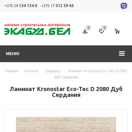
134 134 0
512 39 45
+375 29
+375 17
0
0
0
МЕНЮ
Главная
-
Каталог
-
Ламинат
-
Ламинат Kronostar Eco-Tec D 2080
Дуб Сердания
Ламинат Kronostar Eco-Tec D 2080 Дуб
Сердания