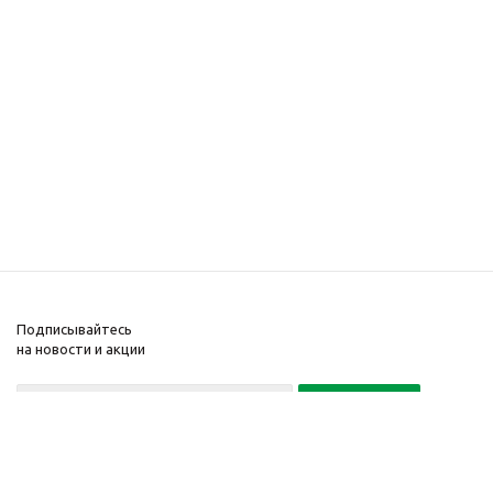
Подписывайтесь
на новости и акции
+375 29
+375 17
134 134 0
512 39 45