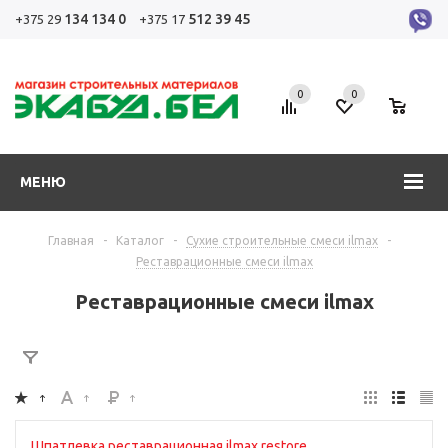
134 134 0
512 39 45
+375 29
+375 17
0
0
0
МЕНЮ
Главная
-
Каталог
-
Сухие строительные смеси ilmax
-
Реставрационные смеси ilmax
Реставрационные смеси ilmax
Шпатлевка реставрационная ilmax restore