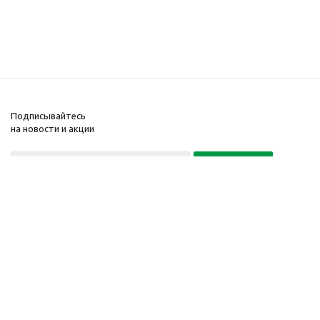
Подписывайтесь
на новости и акции
+375 29
+375 17
134 134 0
512 39 45
2026 © Магазин
Компания
ЭКАБУД.БЕЛ
Информация
Интернет-магазин
Помощь
в торговом реестре
с 14 августа 2018 г. УНП