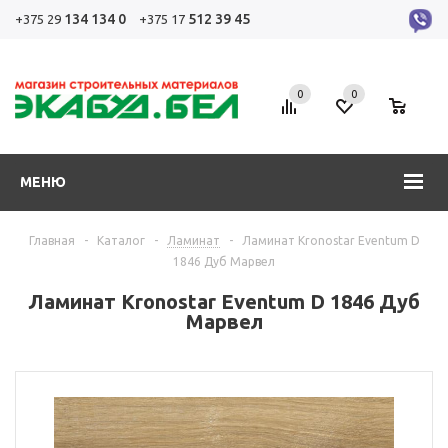
134 134 0
512 39 45
+375 29
+375 17
0
0
0
МЕНЮ
Главная
-
Каталог
-
Ламинат
-
Ламинат Kronostar Eventum D
1846 Дуб Марвел
Ламинат Kronostar Eventum D 1846 Дуб
Марвел