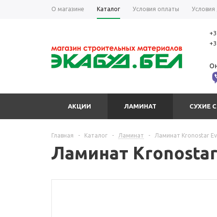
О магазине
Каталог
Условия оплаты
Условия
+3
+3
Он
АКЦИИ
ЛАМИНАТ
СУХИЕ 
Главная
-
Каталог
-
Ламинат
-
Ламинат Kronostar E
Ламинат Kronostar