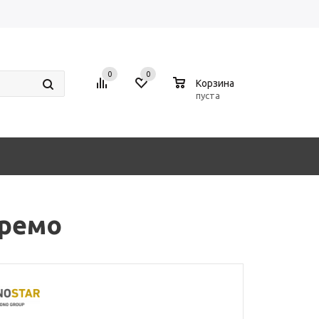
0
0
0
Корзина
пуста
премо