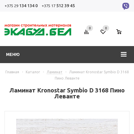
134 134 0
512 39 45
+375 29
+375 17
0
0
0
МЕНЮ
Главная
-
Каталог
-
Ламинат
-
Ламинат Kronostar Symbio D 3168
Пино Леванте
Ламинат Kronostar Symbio D 3168 Пино
Леванте