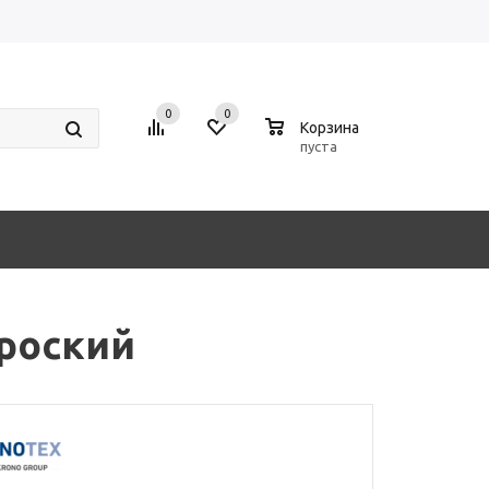
0
0
0
Корзина
пуста
броский