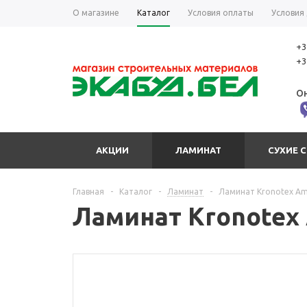
О магазине
Каталог
Условия оплаты
Условия
+3
+3
Он
АКЦИИ
ЛАМИНАТ
СУХИЕ 
Главная
-
Каталог
-
Ламинат
-
Ламинат Kronotex Am
Ламинат Kronotex