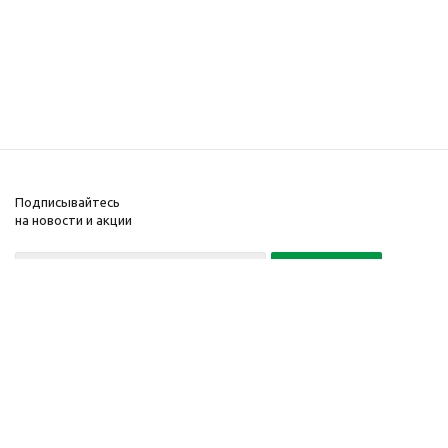
Подписывайтесь
на новости и акции
+375 29
+375 17
134 134 0
512 39 45
2026 © Магазин
Компания
ЭКАБУД.БЕЛ
Информация
Интернет-магазин