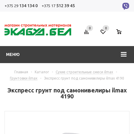
134 134 0
512 39 45
+375 29
+375 17
0
0
0
МЕНЮ
Главная
-
Каталог
-
Сухие строительные смеси ilmax
-
Грунтовки ilmax
-
Экспресс грунт под самонивелиры ilmax 4190
Экспресс грунт под самонивелиры ilmax
4190