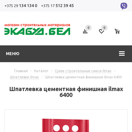
134 134 0
512 39 45
+375 29
+375 17
0
0
0
МЕНЮ
Главная
-
Каталог
-
Сухие строительные смеси ilmax
-
Шпатлевки ilmax
-
Шпатлевка цементная финишная ilmax 6400
Шпатлевка цементная финишная ilmax
6400