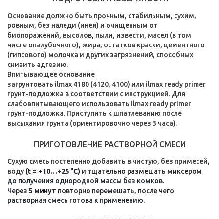
Основание должно быть прочным, стабильным, сухим,
ровным, без наледи (инея) и очищенным от
биопоражений, высолов, пыли, извести, масел (в том
числе опалубочного), жира, остатков краски, цементного
(гипсового) молочка и других загрязнений, способных
снизить адгезию.
Впитывающее основание
загрунтовать ilmax 4180 (4120, 4100) или ilmax ready primer
грунт-подложка в соответствии с инструкцией. Для
слабовпитывающего использовать ilmax ready primer
грунт-подложка. Приступить к шпатлеванию после
высыхания грунта (ориентировочно через 3 часа).
ПРИГОТОВЛЕНИЕ РАСТВОРНОЙ СМЕСИ
Сухую смесь постепенно добавить в чистую, без примесей,
воду
(t = +10…+25 °C)
и тщательно размешать миксером
до получения однородной массы без комков.
Через
5 минут
повторно перемешать, после чего
растворная смесь готова к применению.