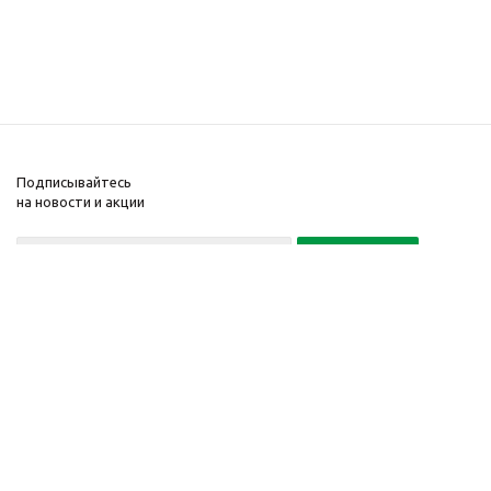
Подписывайтесь
на новости и акции
+375 29
+375 17
134 134 0
512 39 45
2026 © Магазин
Компания
ЭКАБУД.БЕЛ
Информация
Интернет-магазин
Помощь
в торговом реестре
с 14 августа 2018 г. УНП