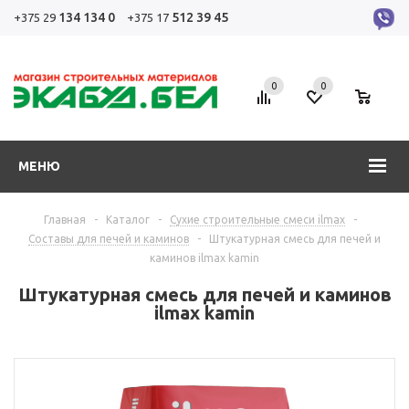
134 134 0
512 39 45
+375 29
+375 17
0
0
0
МЕНЮ
Главная
-
Каталог
-
Сухие строительные смеси ilmax
-
Составы для печей и каминов
-
Штукатурная смесь для печей и
каминов ilmax kamin
Штукатурная смесь для печей и каминов
ilmax kamin